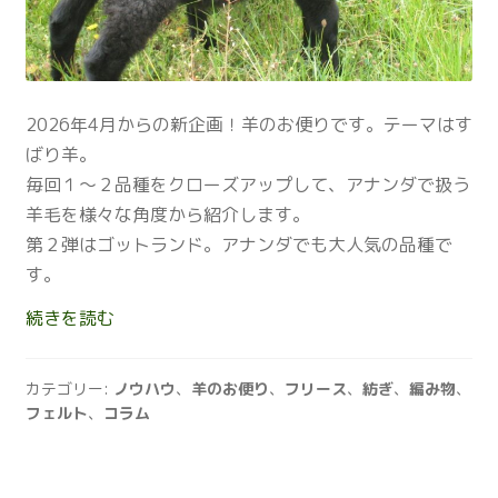
2026年4月からの新企画！羊のお便りです。テーマはす
ばり羊。
毎回１〜２品種をクローズアップして、アナンダで扱う
羊毛を様々な角度から紹介します。
第２弾はゴットランド。アナンダでも大人気の品種で
す。
羊
続きを読む
の
お
カテゴリー:
ノウハウ
、
羊のお便り
、
フリース
、
紡ぎ
、
編み物
、
便
フェルト
、
コラム
り
vol.2
み