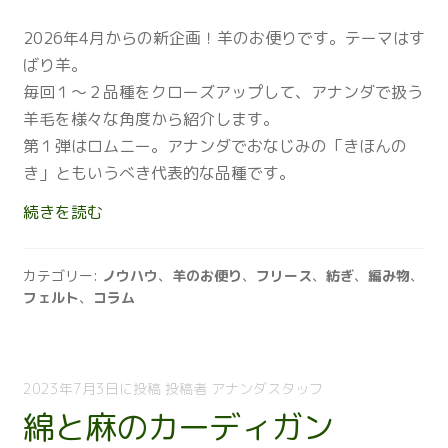
2026年4月からの新企画！羊のお便りです。テーマはす
ばり羊。
毎回１～２品種をクローズアップして、アナンダで扱う
羊毛を様々な角度から紹介します。
第１弾はロムニー。アナンダでおなじみの「きほんの
き」ともいうべき代表的な品種です。
羊
続きを読む
の
お
カテゴリー:
ノウハウ
、
羊のお便り
、
フリース
、
紡ぎ
、
編み物
、
便
フェルト
、
コラム
り
ロ
ム
ニ
2023年7月3日
に投稿
投稿者
アナンダスタッフ
ー
綿と麻のカーディガン
は