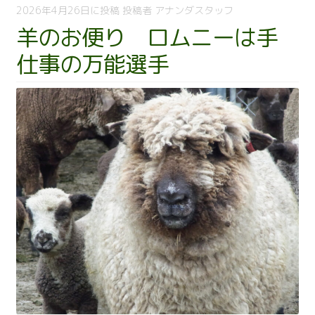
ん
2026年4月26日
に投稿
投稿者
アナンダスタッフ
な
羊のお便り ロムニーは手
大
仕事の万能選手
好
き
ゴ
ッ
ト
ラ
ン
ド