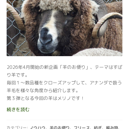
2026年4月開始の新企画「羊のお便り」、テーマはすば
り羊です。
毎回１～数品種をクローズアップして、アナンダで扱う
羊毛を様々な角度から紹介します。
第３弾となる今回の羊はメリノです！
羊
続きを読む
の
お
カテゴリー:
ノウハウ
、
羊のお便り
、
フリース
、
紡ぎ
、
編み物
、