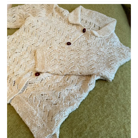
手
仕
事
の
万
能
選
手