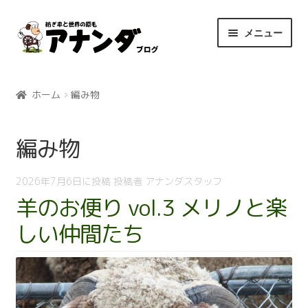
ナ
コ
メニュー
ビ
ン
ゲ
テ
ホーム
ー
ン
シ
ツ
ホーム
編み物
ョ
へ
ン
ス
編み物
へ
キ
ス
ッ
キ
プ
2026年7月6日
に投稿
投稿者
アナンダスタッフ
ッ
羊のお便り vol.3 メリノと楽
プ
しい仲間たち