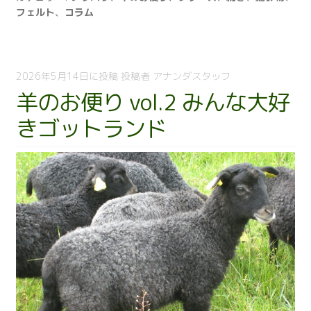
便
フェルト
、
コラム
り
vol.3
メ
リ
2026年5月14日
に投稿
投稿者
アナンダスタッフ
ノ
羊のお便り vol.2 みんな大好
と
きゴットランド
楽
し
い
仲
間
た
ち