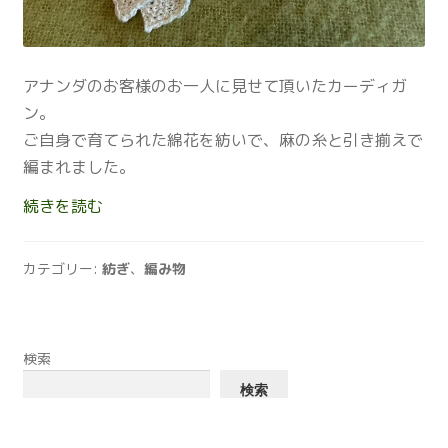
アナンダのお客様のお一人に見せて頂いたカーディガ
ン。
ご自身で育てられた綿花を紡いで、麻の糸と引き揃えで
編まれました。
綿
続きを読む
と
麻
カテゴリー:
紡ぎ
、
編み物
の
カ
ー
デ
検索
ィ
検索
ガ
ン