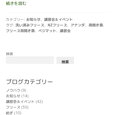
フ
続きを読む
リ
ー
カテゴリー:
お知らせ
、
講習会＆イベント
ス
タグ:
洗い済みフリース
、
NZフリース
、
アナンダ
、
荷開き祭
、
荷
フリース荷開き祭
、
ベジマット
、
講習会
開
き
祭！
検索
ベ
ジ
検索
マ
ッ
ト
ブログカテゴリー
講
ノウハウ
(9)
習
お知らせ
(14)
会
講習会＆イベント
(42)
も!!
フリース
(30)
紡ぎ
(10)