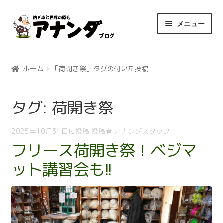
ナ
コ
メニュー
ビ
ン
ゲ
テ
ホーム
ー
ン
シ
ツ
ホーム
「荷開き祭」タグの付いた投稿
ョ
へ
ン
ス
タグ:
荷開き祭
へ
キ
ス
ッ
キ
プ
2025年10月31日
に投稿
投稿者
アナンダスタッフ
ッ
フリース荷開き祭！ベジマ
プ
ット講習会も!!