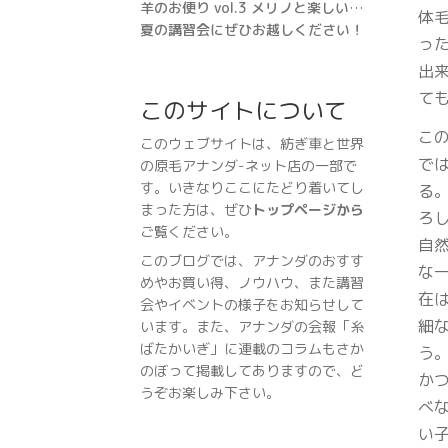
羊のお便り vol.3 メリノと楽しい仲間たち
体
夏の講習会にぜひお越しください！
っ
出
て
このサイトについて
こ
このウェブサイトは、紡ぎ車と世界
で
の原毛アナンダ-ネット店の一部で
す。いきなりここにたどり着いてし
る
まった方は、ぜひ
トップページから
ろ
ご覧ください。
自
このブログでは、アナンダのおすす
な
めやお買い得、ノウハウ、また講習
在
会やイベントの様子をお知らせして
細
います。また、アナンダの会報「糸
ばたかいぎ」に連載のコラムもさか
う
のぼって掲載してありますので、ど
か
うぞお楽しみ下さい。
べ
い