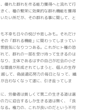
り、優れた群れを作る能力獲得へと流れて行
大きく、種の繁栄に効果的な群れ機能を獲得
言いたい所だが、その群れる事に関して、と
幸も不幸も日々の悦びや悲しみも。それだけ
、その「群れる機能」に関わってしまってい
い雰囲気になりつつある。これがヒト種の恐
群れて、群れの一部を受け持って生きるのは
となり、主体であるはずの自己が社会の小さ
うな環境が形成されてしまうと、個人の生存
を越して、偽装適応努力の毎日となって、繊
まが合わなくなって遂に、引き蘢ってしま
うに、労働者は貧しくて第二の生きる道は選
者の力に迎合するしか生きる道は無く、「良
になる。権力の、これが良いのだという不可