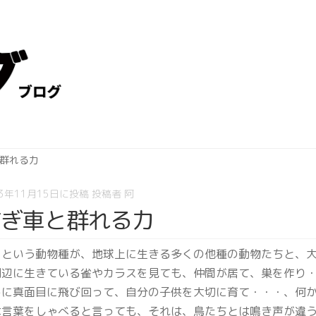
群れる力
13年11月15日
に投稿
投稿者
阿
紡ぎ車と群れる力
トという動物種が、地球上に生きる多くの他種の動物たちと、
周辺に生きている雀やカラスを見ても、仲間が居て、巣を作り
めに真面目に飛び回って、自分の子供を大切に育て・・・、何
は言葉をしゃべると言っても、それは、鳥たちとは鳴き声が違