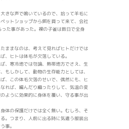
も大きな声で鳴いているので、拾って羊毛に
、ペットショップから餌を買って来て、会社
らった事があった。裸の子雀は数日で全身
したままなのは、考えて見ればヒトだけでは
れば、ヒトは体毛が欠落している。
れば、寒冷地では勿論、熱帯地方でさえ、生
は、もしかして、動物の生存能力としては、
れば、この体毛欠落のせいで、偶然にも、ヒ
えなれば、編んだり織ったりして、気温の変
服のように効果的に身体を覆い、守る事が出
、身体の保護だけでは全く無い。むしろ、そ
いる。つまり、人前に出る時に気遣う服装出
言う事。