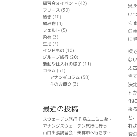
講習会＆イベント
(42)
思
フリース
(30)
い
紡ぎ
(10)
く
編み物
(4)
フェルト
(5)
の
染め
(3)
に
生地
(3)
インドもの
(10)
裸
グループ旅行
(20)
な
活動や仕入れの様子
(11)
太
コラム
(61)
き
アナンダコラム
(58)
決
羊のお便り
(3)
ト
化
最近の投稿
来
と
スウェーデン旅行 作品ミニミニ発表会
れ
アナンダスウェーデン旅行に行って来ました。
山口出張講習会！美祢市へ行きます!!
費