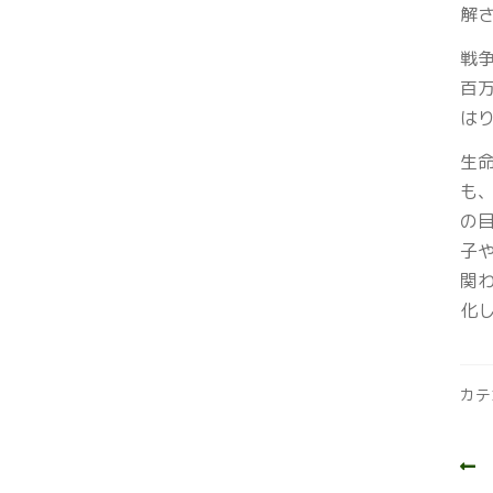
解
戦
百
は
生
も
の
子
関
化
カテ