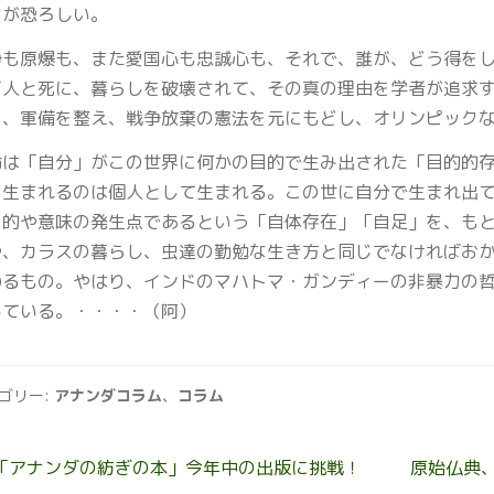
さが恐ろしい。
争も原爆も、また愛国心も忠誠心も、それで、誰が、どう得を
万人と死に、暮らしを破壊されて、その真の理由を学者が追求
り、軍備を整え、戦争放棄の憲法を元にもどし、オリンピック
命は「自分」がこの世界に何かの目的で生み出された「目的的
、生まれるのは個人として生まれる。この世に自分で生まれ出
目的や意味の発生点であるという「自体存在」「自足」を、も
や、カラスの暮らし、虫達の勤勉な生き方と同じでなければお
わるもの。やはり、インドのマハトマ・ガンディーの非暴力の
している。・・・・（阿）
ゴリー:
アナンダコラム
、
コラム
投
前
次
「アナンダの紡ぎの本」今年中の出版に挑戦！
原始仏典