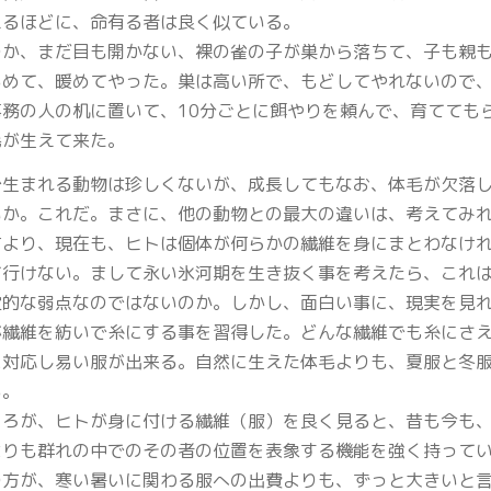
えるほどに、命有る者は良く似ている。
つか、まだ目も開かない、裸の雀の子が巣から落ちて、子も親
るめて、暖めてやった。巣は高い所で、もどしてやれないので
事務の人の机に置いて、10分ごとに餌やりを頼んで、育てても
毛が生えて来た。
で生まれる動物は珍しくないが、成長してもなお、体毛が欠落
いか。これだ。まさに、他の動物との最大の違いは、考えてみ
古より、現在も、ヒトは個体が何らかの繊維を身にまとわなけ
て行けない。まして永い氷河期を生き抜く事を考えたら、これ
定的な弱点なのではないのか。しかし、面白い事に、現実を見
が繊維を紡いで糸にする事を習得した。どんな繊維でも糸にさ
に対応し易い服が出来る。自然に生えた体毛よりも、夏服と冬
る。
ころが、ヒトが身に付ける繊維（服）を良く見ると、昔も今も
よりも群れの中でのその者の位置を表象する機能を強く持って
の方が、寒い暑いに関わる服への出費よりも、ずっと大きいと