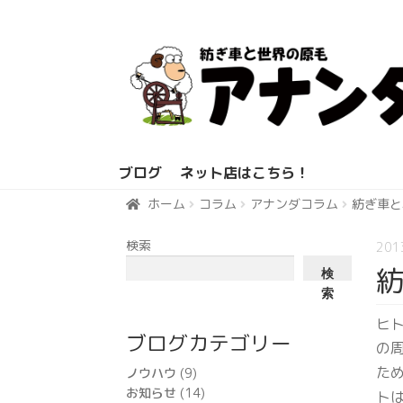
ナ
コ
ビ
ン
ゲ
テ
ー
ン
シ
ツ
ョ
へ
ブログ
ネット店はこちら！
ン
ス
へ
キ
ホーム
コラム
アナンダコラム
紡ぎ車と
ホーム
ス
ッ
検索
20
キ
プ
ッ
検
索
プ
ヒ
ブログカテゴリー
の
た
ノウハウ
(9)
お知らせ
(14)
ト