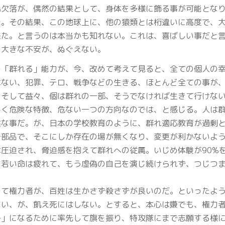
毛欠落が、偶然の結果として、身体を多様に飾る事が可能とな
た。その結果、この地球上に、他の猿類とは桁違いに高度で、
来た。と言うのは本当かも知れない。これは、喜ばしい事だと
も大きな不安が、ぬぐえない。
の「群れる」能力が、今、改めて考えて見ると、全ての個人の
はない、犯罪、テロ、戦争などの生きる、ほとんど全ての事が
。そして益々、個は群れの一部、そうでなければ生きて行けな
しく危険な特徴、危ない一つの方向なのでは、と感じる。人は
然な事だ。が、日本の学校教育のように、群れ適応教育が過剰
一部品で、そこにしか存在の場が無くなり、変更が利かないよ
は圧迫され、脅迫感を抱えて群れへの従属。いじめ体験が90%
な若い命は疲れて、もう虚偽の自己を演じ続けられず、つじつ
。
つて権力者が、百姓は生かさず殺さずが良いのだ。といったよ
ない、が、飢え死にはしない。とすると、本心は嫌でも、権力
子」になるために率先して旗を振り、特攻隊にまで志願する様