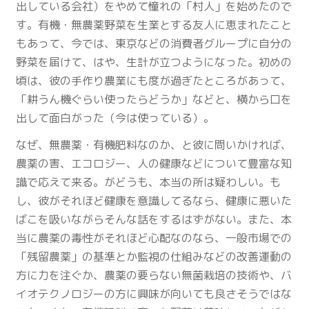
出している会社）をやめて憧れの「村人」を始めたので
す。有機・無農薬野菜を生業とする友人に恵まれたこと
もあって、今では、東京などの消費者グループに自分の
野菜を届けて、はや、生計が立つようになった。初めの
頃は、彼の手作り農業にも度が過ぎたところがあって、
「耕うん機ぐらい使ったらどうか」などと、横から口を
出して面白がった（今は使っている）。
なぜ、無農薬・有機肥料なのか、と彼に問いかければ、
農薬の害、エコロジー、人の健康などについて豊富な知
識で応えて来る。がどうも、本当の所は疑わしい。も
し、彼がそれほど健康を意識してるなら、健康に悪いた
ばこを吸いながらそんな話をするはずがない。また、本
当に農薬の毒性がそれほど心配なのなら、一般市場での
「残留農薬」の基準とか監視の仕組みなどの改善運動の
方に力を注ぐか、農薬の要らない無菌栽培の技術や、バ
イオテクノロジーの方に興味が向いても良さそうではな