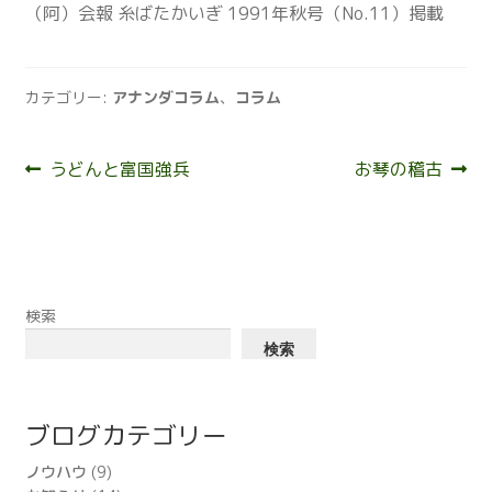
（阿）会報 糸ばたかいぎ 1991年秋号（No.11）掲載
カテゴリー:
アナンダコラム
、
コラム
投
前
次
うどんと富国強兵
お琴の稽古
の
の
稿
投
投
ナ
稿:
稿:
ビ
検索
ゲ
検索
ー
シ
ブログカテゴリー
ョ
ノウハウ
(9)