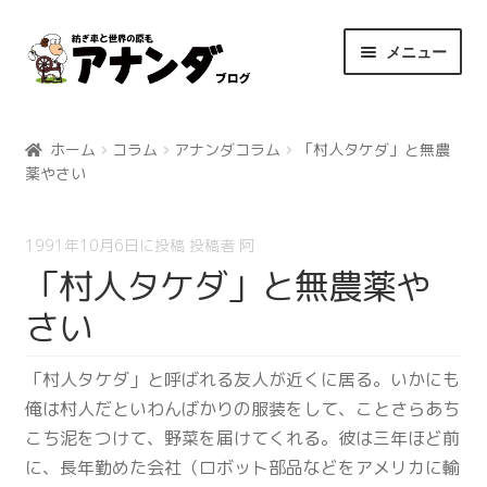
ナ
コ
メニュー
ビ
ン
ゲ
テ
ホーム
ー
ン
シ
ツ
ホーム
コラム
アナンダコラム
「村人タケダ」と無農
薬やさい
ョ
へ
ン
ス
へ
キ
1991年10月6日
に投稿
投稿者
阿
ス
ッ
「村人タケダ」と無農薬や
キ
プ
ッ
さい
プ
「村人タケダ」と呼ばれる友人が近くに居る。いかにも
俺は村人だといわんばかりの服装をして、ことさらあち
こち泥をつけて、野菜を届けてくれる。彼は三年ほど前
に、長年勤めた会社（ロボット部品などをアメリカに輸