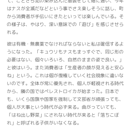
て、ことさら泥の染み込んだ服装をして畑に通い、今年
はナスが全滅だなどという事でさえ楽しそうに話し、町
から消費者が手伝いにきたといっては楽しんでいる。そ
の様子は、やはり、深い意味での「遊び」を感じさせら
れる。
彼は有機・無農薬でなければならないと私は確信するよ
うになった。「キュウリもナスもまっすぐで、同じ形の
必要はない、個々いろいろ、自然のままの姿で良い。」
と彼はいう。また消費者は「生産者の顔が見えると安心
ね」という。これは個が復権していく社会現象に違いな
いのです。全体が常に優先され、個人が軽視される時代
から、隣の国ではペレストロイカが始まった。日本で
も、いくら国旗や国家を強制して文部省が頑張っても、
個人が大事という時代が必ず来る。曲がっていても、
「はね出し野菜」にされない時代が来ると「落ちこぼ
れ」と呼ばれる子供がいなくなる。