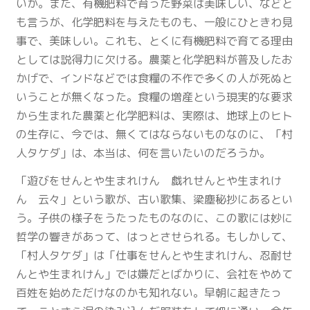
いか。また、有機肥料で育った野菜は美味しい、などと
も言うが、化学肥料を与えたものも、一般にひときわ見
事で、美味しい。これも、とくに有機肥料で育てる理由
としては説得力に欠ける。農薬と化学肥料が普及したお
かげで、インドなどでは食糧の不作で多くの人が死ぬと
いうことが無くなった。食糧の増産という現実的な要求
から生まれた農薬と化学肥料は、実際は、地球上のヒト
の生存に、今では、無くてはならないものなのに、「村
人タケダ」は、本当は、何を言いたいのだろうか。
「遊びをせんとや生まれけん 戯れせんとや生まれけ
ん 云々」という歌が、古い歌集、梁塵秘抄にあるとい
う。子供の様子をうたったものなのに、この歌には妙に
哲学の響きがあって、はっとさせられる。もしかして、
「村人タケダ」は「仕事をせんとや生まれけん、忍耐せ
んとや生まれけん」では嫌だとばかりに、会社をやめて
百姓を始めただけなのかも知れない。早朝に起きたっ